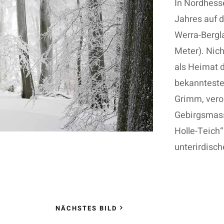
In Nordhesse
Jahres auf 
Werra-Bergl
Meter). Nic
als Heimat d
bekannteste
Grimm, veror
Gebirgsmass
Holle-Teich“
unterirdisch
NÄCHSTES BILD