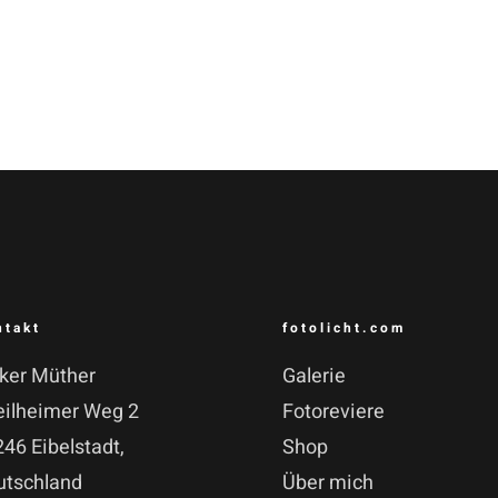
ntakt
fotolicht.com
lker Müther
Galerie
eilheimer Weg 2
Fotoreviere
46 Eibelstadt,
Shop
utschland
Über mich