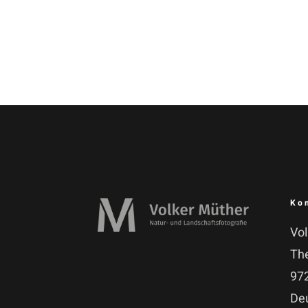
Ko
Vo
Th
972
De