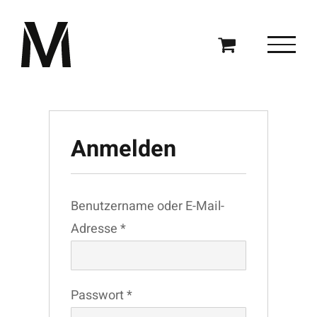
Zum
Inhalt
springen
Anmelden
Benutzername oder E-Mail-
Erforderlich
Adresse
*
Erforderlich
Passwort
*