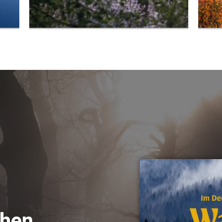
R
chen