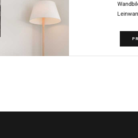
Wandbild
Leinwand
P