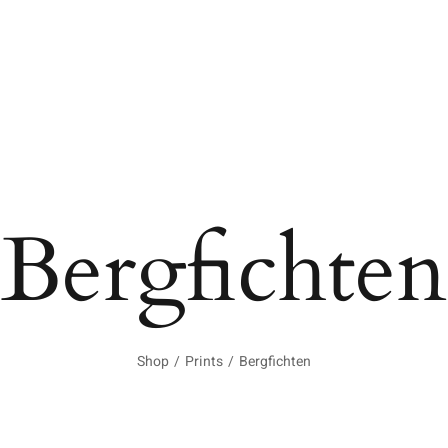
Bergfichten
Shop
/
Prints
/
Bergfichten